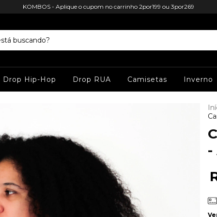
KOMBOS - Aplique o cupom no carrinho 2por199 ou 3por269
Drop Hip-Hop
Drop RUA
Camisetas
Inverno
Iní
Ca
C
-
Ve