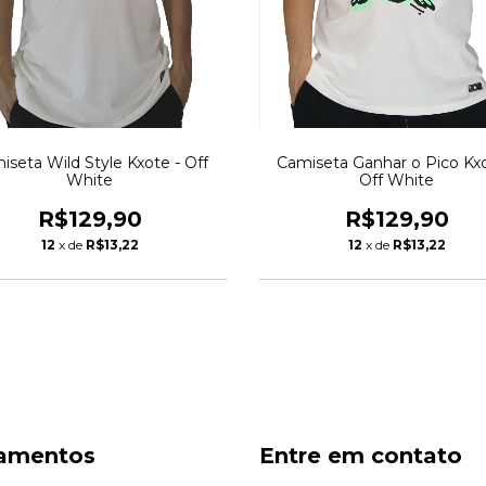
iseta Wild Style Kxote - Off
Camiseta Ganhar o Pico Kxo
White
Off White
R$129,90
R$129,90
12
x de
R$13,22
12
x de
R$13,22
amentos
Entre em contato