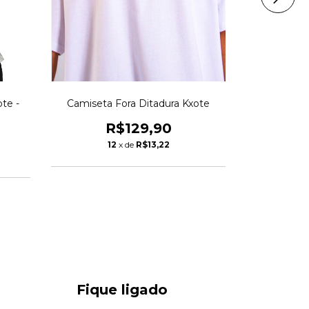
te -
Camiseta Fora Ditadura Kxote
Camiseta D
R$129,90
R
12
x de
R$13,22
1
Fique ligado