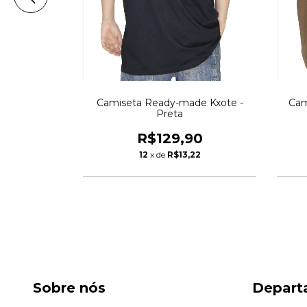
xote - Off
Camiseta Ready-made Kxote -
Cam
Preta
90
R$129,90
22
12
x de
R$13,22
Sobre nós
Depart