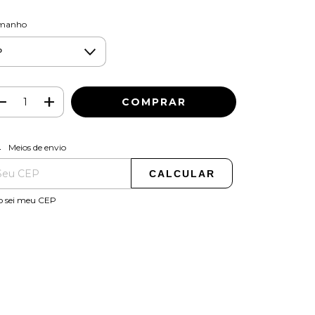
manho
ALTERAR CEP
regas para o CEP:
Meios de envio
CALCULAR
o sei meu CEP