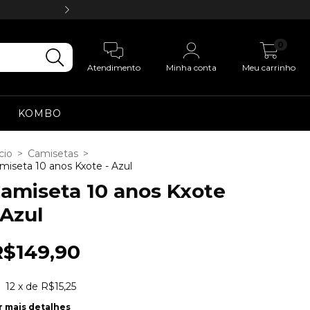
KXOTE 10 ANOS DE ROUPA D
0
Atendimento
Minha conta
Meu carrinho
KOMBO
cio
>
Camisetas
>
miseta 10 anos Kxote - Azul
amiseta 10 anos Kxote
 Azul
R$149,90
12
x de
R$15,25
r mais detalhes