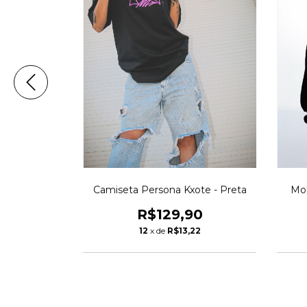
de Kxote -
Camiseta Persona Kxote - Preta
Mo
R$129,90
90
12
x de
R$13,22
22