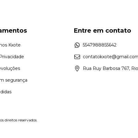
amentos
Entre em contato
mos Kxote
5547988855642
 Privacidade
contatokxote@gmail.co
evoluções
Rua Ruy Barbosa 767, Rio
m segurança
didas
direitos reservados.