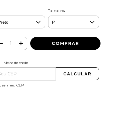
r
Tamanho
ALTERAR CEP
regas para o CEP:
Meios de envio
CALCULAR
o sei meu CEP