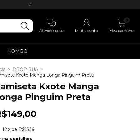
KXOTE 10 ANOS DE ROUPA D
0
Atendimento
Minha conta
Meu carrinho
KOMBO
cio
>
DROP RUA
>
miseta Kxote Manga Longa Pinguim Preta
amiseta Kxote Manga
onga Pinguim Preta
R$149,00
12
x de
R$15,16
r mais detalhes