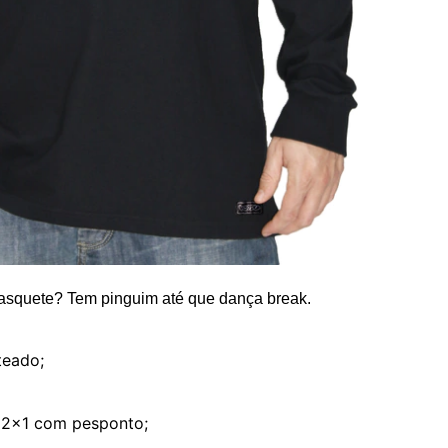
asquete? Tem pinguim até que dança break.
teado;
a 2×1 com pesponto;