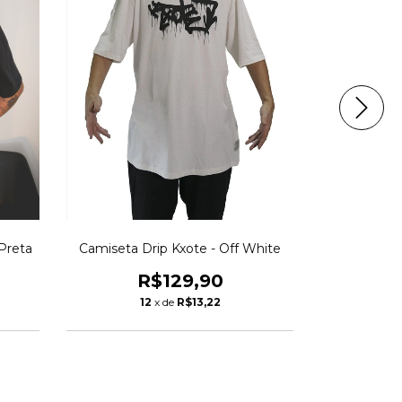
Preta
Camiseta Drip Kxote - Off White
Camiseta W
R$129,90
R
12
x de
R$13,22
1