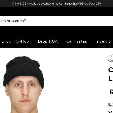
KOMBOS - Aplique o cupom no carrinho 2por199 ou 3por269
Drop Hip-Hop
Drop RUA
Camisetas
Inverno
Iní
Ca
C
L
Ve