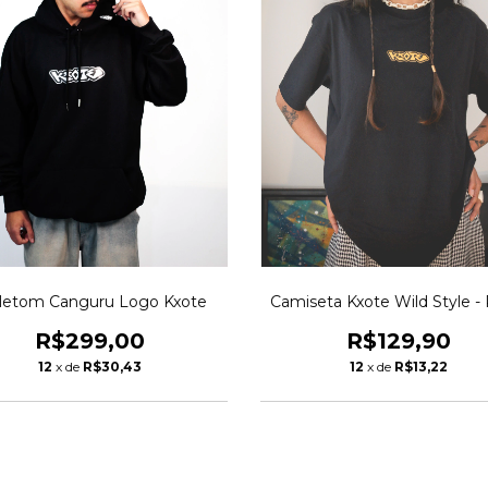
Camiseta Kxote Wild Style - 
letom Canguru Logo Kxote
R$129,90
R$299,00
12
x de
R$13,22
12
x de
R$30,43